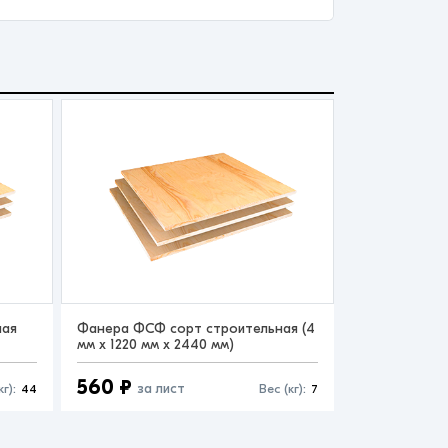
ная
Фанера ФСФ сорт строительная (4
мм x 1220 мм x 2440 мм)
560 ₽
за лист
кг):
44
Вес (кг):
7