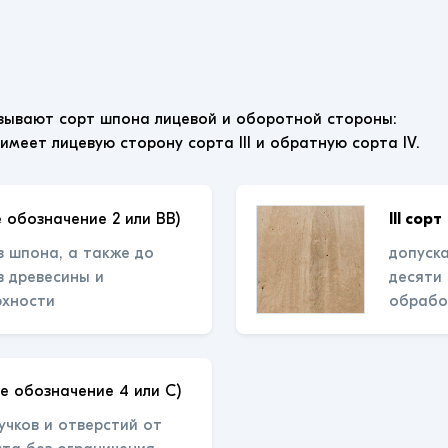
зывают сорт шпона лицевой и оборотной стороны:
 имеет лицевую сторону сорта III и обратную сорта IV.
 обозначение 2 или ВВ)
III сорт
з шпона, а также до
допуска
 древесины и
десяти
рхности
обрабо
е обозначение 4 или С)
учков и отверстий от