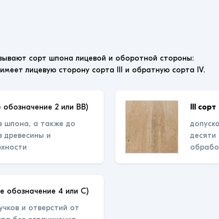
зывают сорт шпона лицевой и оборотной стороны:
 имеет лицевую сторону сорта III и обратную сорта IV.
 обозначение 2 или ВВ)
III сорт
з шпона, а также до
допуска
 древесины и
десяти
рхности
обрабо
е обозначение 4 или С)
учков и отверстий от