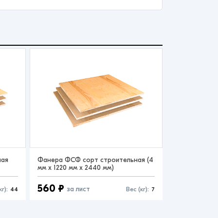
ная
Фанера ФСФ сорт строительная (4
мм x 1220 мм x 2440 мм)
560 ₽
за лист
кг):
44
Вес (кг):
7