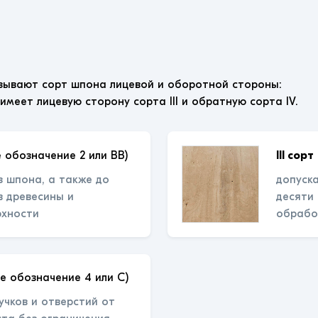
зывают сорт шпона лицевой и оборотной стороны:
 имеет лицевую сторону сорта III и обратную сорта IV.
 обозначение 2 или ВВ)
III сорт
з шпона, а также до
допуска
 древесины и
десяти
рхности
обрабо
е обозначение 4 или С)
учков и отверстий от