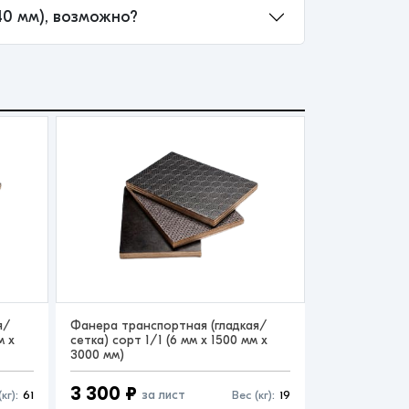
440 мм), возможно?
я/
Фанера транспортная (гладкая/
м x
сетка) сорт 1/1 (6 мм x 1500 мм x
3000 мм)
3 300 ₽
за лист
кг):
61
Вес (кг):
19