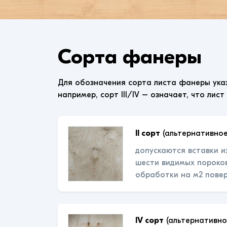
Сорта фанеры
Для обозначения сорта листа фанеры ука
например, сорт III/IV – означает, что лист
II сорт
(альтернативное
допускаются вставки и
шести видимых пороков
обработки на м2 пове
IV сорт
(альтернативно