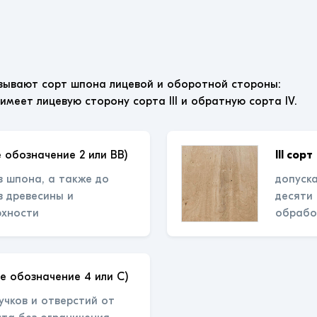
зывают сорт шпона лицевой и оборотной стороны:
 имеет лицевую сторону сорта III и обратную сорта IV.
 обозначение 2 или ВВ)
III сорт
з шпона, а также до
допуска
 древесины и
десяти
рхности
обрабо
е обозначение 4 или С)
учков и отверстий от