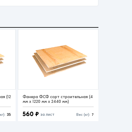
я (12
Фанера ФСФ сорт строительная (4
мм x 1220 мм x 2440 мм)
560 ₽
за лист
кг):
35
Вес (кг):
7