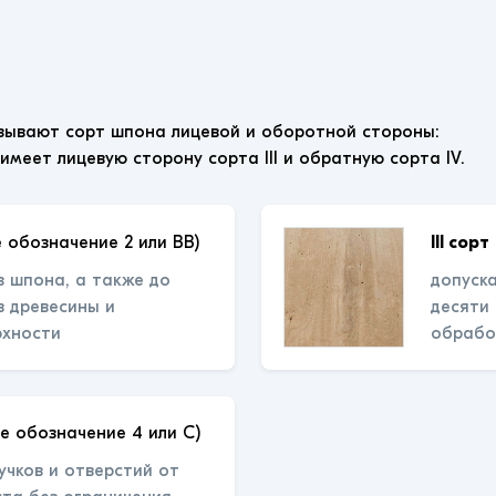
зывают сорт шпона лицевой и оборотной стороны:
 имеет лицевую сторону сорта III и обратную сорта IV.
 обозначение 2 или ВВ)
III сорт
з шпона, а также до
допуска
 древесины и
десяти
рхности
обрабо
е обозначение 4 или С)
учков и отверстий от