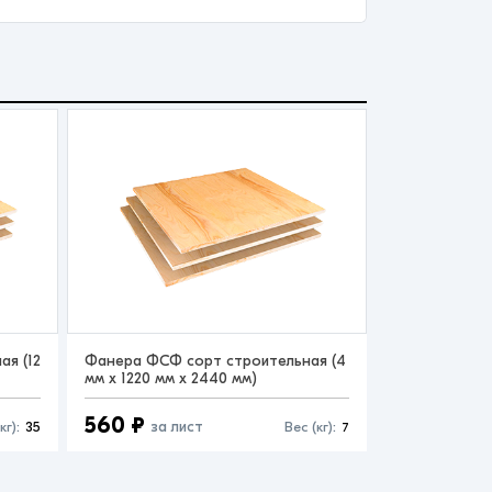
я (12
Фанера ФСФ сорт строительная (4
мм x 1220 мм x 2440 мм)
560 ₽
за лист
кг):
35
Вес (кг):
7