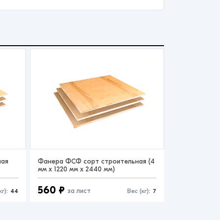
ная
Фанера ФСФ сорт строительная (4
мм x 1220 мм x 2440 мм)
560 ₽
за лист
кг):
44
Вес (кг):
7