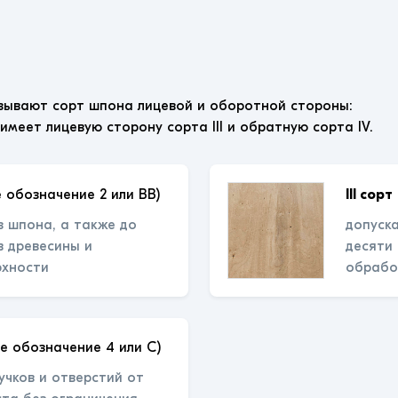
зывают сорт шпона лицевой и оборотной стороны:
 имеет лицевую сторону сорта III и обратную сорта IV.
 обозначение 2 или ВВ)
III сорт
з шпона, а также до
допуска
 древесины и
десяти
рхности
обрабо
е обозначение 4 или С)
учков и отверстий от